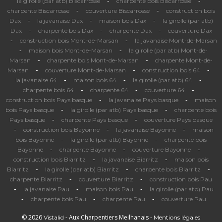
-
-
la girolle (par atb) Biscarrosse
charpente bois Biscarrosse
-
-
charpente Biscarrosse
couverture Biscarrosse
construction bois
-
-
-
Dax
la javanaise Dax
maison bois Dax
la girolle (par atb)
-
-
-
Dax
charpente bois Dax
charpente Dax
couverture Dax
-
-
construction bois Mont-de-Marsan
la javanaise Mont-de-Marsan
-
-
maison bois Mont-de-Marsan
la girolle (par atb) Mont-de-
-
-
Marsan
charpente bois Mont-de-Marsan
charpente Mont-de-
-
-
-
Marsan
couverture Mont-de-Marsan
construction bois 64
-
-
-
la javanaise 64
maison bois 64
la girolle (par atb) 64
-
-
-
charpente bois 64
charpente 64
couverture 64
-
-
construction bois Pays basque
la javanaise Pays basque
maison
-
-
bois Pays basque
la girolle (par atb) Pays basque
charpente bois
-
-
Pays basque
charpente Pays basque
couverture Pays basque
-
-
-
construction bois Bayonne
la javanaise Bayonne
maison
-
-
bois Bayonne
la girolle (par atb) Bayonne
charpente bois
-
-
-
Bayonne
charpente Bayonne
couverture Bayonne
-
-
construction bois Biarritz
la javanaise Biarritz
maison bois
-
-
-
Biarritz
la girolle (par atb) Biarritz
charpente bois Biarritz
-
-
charpente Biarritz
couverture Biarritz
construction bois Pau
-
-
-
la javanaise Pau
maison bois Pau
la girolle (par atb) Pau
-
-
-
charpente bois Pau
charpente Pau
couverture Pau
© 2026
- Aux Charpentiers Meilhanais -
Vistalid
Mentions légales