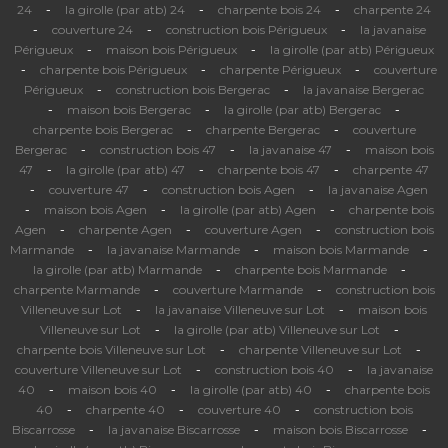
-
-
-
24
la girolle (par atb) 24
charpente bois 24
charpente 24
-
-
-
couverture 24
construction bois Périgueux
la javanaise
-
-
Périgueux
maison bois Périgueux
la girolle (par atb) Périgueux
-
-
-
charpente bois Périgueux
charpente Périgueux
couverture
-
-
Périgueux
construction bois Bergerac
la javanaise Bergerac
-
-
-
maison bois Bergerac
la girolle (par atb) Bergerac
-
-
charpente bois Bergerac
charpente Bergerac
couverture
-
-
-
Bergerac
construction bois 47
la javanaise 47
maison bois
-
-
-
47
la girolle (par atb) 47
charpente bois 47
charpente 47
-
-
-
couverture 47
construction bois Agen
la javanaise Agen
-
-
-
maison bois Agen
la girolle (par atb) Agen
charpente bois
-
-
-
Agen
charpente Agen
couverture Agen
construction bois
-
-
-
Marmande
la javanaise Marmande
maison bois Marmande
-
-
la girolle (par atb) Marmande
charpente bois Marmande
-
-
charpente Marmande
couverture Marmande
construction bois
-
-
Villeneuve sur Lot
la javanaise Villeneuve sur Lot
maison bois
-
-
Villeneuve sur Lot
la girolle (par atb) Villeneuve sur Lot
-
-
charpente bois Villeneuve sur Lot
charpente Villeneuve sur Lot
-
-
couverture Villeneuve sur Lot
construction bois 40
la javanaise
-
-
-
40
maison bois 40
la girolle (par atb) 40
charpente bois
-
-
-
40
charpente 40
couverture 40
construction bois
-
-
-
Biscarrosse
la javanaise Biscarrosse
maison bois Biscarrosse