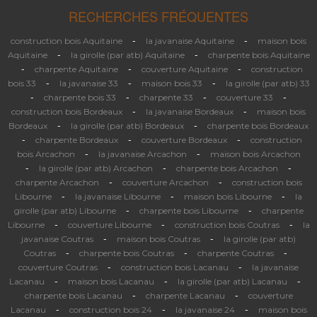
RECHERCHES FRÉQUENTES
-
-
construction bois Aquitaine
la javanaise Aquitaine
maison bois
-
-
Aquitaine
la girolle (par atb) Aquitaine
charpente bois Aquitaine
-
-
-
charpente Aquitaine
couverture Aquitaine
construction
-
-
-
bois 33
la javanaise 33
maison bois 33
la girolle (par atb) 33
-
-
-
-
charpente bois 33
charpente 33
couverture 33
-
-
construction bois Bordeaux
la javanaise Bordeaux
maison bois
-
-
Bordeaux
la girolle (par atb) Bordeaux
charpente bois Bordeaux
-
-
-
charpente Bordeaux
couverture Bordeaux
construction
-
-
bois Arcachon
la javanaise Arcachon
maison bois Arcachon
-
-
-
la girolle (par atb) Arcachon
charpente bois Arcachon
-
-
charpente Arcachon
couverture Arcachon
construction bois
-
-
-
Libourne
la javanaise Libourne
maison bois Libourne
la
-
-
girolle (par atb) Libourne
charpente bois Libourne
charpente
-
-
-
Libourne
couverture Libourne
construction bois Coutras
la
-
-
javanaise Coutras
maison bois Coutras
la girolle (par atb)
-
-
-
Coutras
charpente bois Coutras
charpente Coutras
-
-
couverture Coutras
construction bois Lacanau
la javanaise
-
-
-
Lacanau
maison bois Lacanau
la girolle (par atb) Lacanau
-
-
charpente bois Lacanau
charpente Lacanau
couverture
-
-
-
Lacanau
construction bois 24
la javanaise 24
maison bois