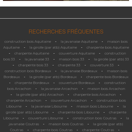
RECHERCHES FRÉQUENTES
-
-
construction bois Aquitaine
la javanaise Aquitaine
maison bois
-
-
Aquitaine
la girolle (par atb) Aquitaine
charpente bois Aquitaine
-
-
-
charpente Aquitaine
couverture Aquitaine
construction
-
-
-
bois 33
la javanaise 33
maison bois 33
la girolle (par atb) 33
-
-
-
-
charpente bois 33
charpente 33
couverture 33
-
-
construction bois Bordeaux
la javanaise Bordeaux
maison bois
-
-
Bordeaux
la girolle (par atb) Bordeaux
charpente bois Bordeaux
-
-
-
charpente Bordeaux
couverture Bordeaux
construction
-
-
bois Arcachon
la javanaise Arcachon
maison bois Arcachon
-
-
-
la girolle (par atb) Arcachon
charpente bois Arcachon
-
-
charpente Arcachon
couverture Arcachon
construction bois
-
-
-
Libourne
la javanaise Libourne
maison bois Libourne
la
-
-
girolle (par atb) Libourne
charpente bois Libourne
charpente
-
-
-
Libourne
couverture Libourne
construction bois Coutras
la
-
-
javanaise Coutras
maison bois Coutras
la girolle (par atb)
-
-
-
Coutras
charpente bois Coutras
charpente Coutras