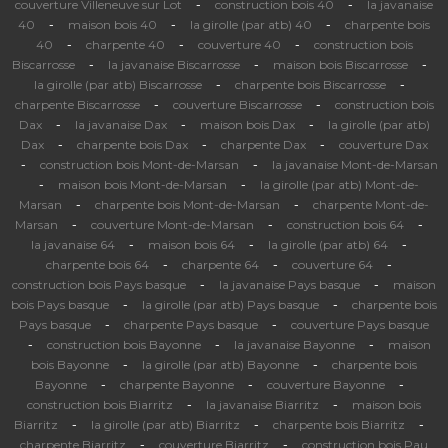
-
-
couverture Villeneuve sur Lot
construction bois 40
la javanaise
-
-
-
40
maison bois 40
la girolle (par atb) 40
charpente bois
-
-
-
40
charpente 40
couverture 40
construction bois
-
-
-
Biscarrosse
la javanaise Biscarrosse
maison bois Biscarrosse
-
-
la girolle (par atb) Biscarrosse
charpente bois Biscarrosse
-
-
charpente Biscarrosse
couverture Biscarrosse
construction bois
-
-
-
Dax
la javanaise Dax
maison bois Dax
la girolle (par atb)
-
-
-
Dax
charpente bois Dax
charpente Dax
couverture Dax
-
-
construction bois Mont-de-Marsan
la javanaise Mont-de-Marsan
-
-
maison bois Mont-de-Marsan
la girolle (par atb) Mont-de-
-
-
Marsan
charpente bois Mont-de-Marsan
charpente Mont-de-
-
-
-
Marsan
couverture Mont-de-Marsan
construction bois 64
-
-
-
la javanaise 64
maison bois 64
la girolle (par atb) 64
-
-
-
charpente bois 64
charpente 64
couverture 64
-
-
construction bois Pays basque
la javanaise Pays basque
maison
-
-
bois Pays basque
la girolle (par atb) Pays basque
charpente bois
-
-
Pays basque
charpente Pays basque
couverture Pays basque
-
-
-
construction bois Bayonne
la javanaise Bayonne
maison
-
-
bois Bayonne
la girolle (par atb) Bayonne
charpente bois
-
-
-
Bayonne
charpente Bayonne
couverture Bayonne
-
-
construction bois Biarritz
la javanaise Biarritz
maison bois
-
-
-
Biarritz
la girolle (par atb) Biarritz
charpente bois Biarritz
-
-
charpente Biarritz
couverture Biarritz
construction bois Pau