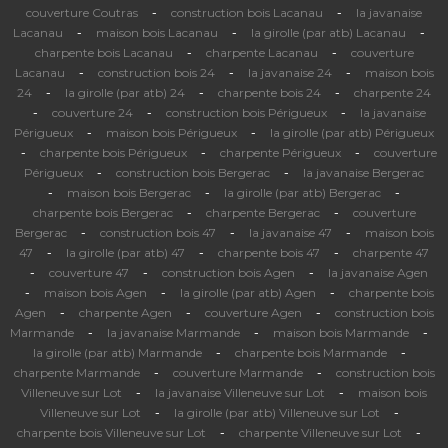
-
-
couverture Coutras
construction bois Lacanau
la javanaise
-
-
-
Lacanau
maison bois Lacanau
la girolle (par atb) Lacanau
-
-
charpente bois Lacanau
charpente Lacanau
couverture
-
-
-
Lacanau
construction bois 24
la javanaise 24
maison bois
-
-
-
24
la girolle (par atb) 24
charpente bois 24
charpente 24
-
-
-
couverture 24
construction bois Périgueux
la javanaise
-
-
Périgueux
maison bois Périgueux
la girolle (par atb) Périgueux
-
-
-
charpente bois Périgueux
charpente Périgueux
couverture
-
-
Périgueux
construction bois Bergerac
la javanaise Bergerac
-
-
-
maison bois Bergerac
la girolle (par atb) Bergerac
-
-
charpente bois Bergerac
charpente Bergerac
couverture
-
-
-
Bergerac
construction bois 47
la javanaise 47
maison bois
-
-
-
47
la girolle (par atb) 47
charpente bois 47
charpente 47
-
-
-
couverture 47
construction bois Agen
la javanaise Agen
-
-
-
maison bois Agen
la girolle (par atb) Agen
charpente bois
-
-
-
Agen
charpente Agen
couverture Agen
construction bois
-
-
-
Marmande
la javanaise Marmande
maison bois Marmande
-
-
la girolle (par atb) Marmande
charpente bois Marmande
-
-
charpente Marmande
couverture Marmande
construction bois
-
-
Villeneuve sur Lot
la javanaise Villeneuve sur Lot
maison bois
-
-
Villeneuve sur Lot
la girolle (par atb) Villeneuve sur Lot
-
-
charpente bois Villeneuve sur Lot
charpente Villeneuve sur Lot