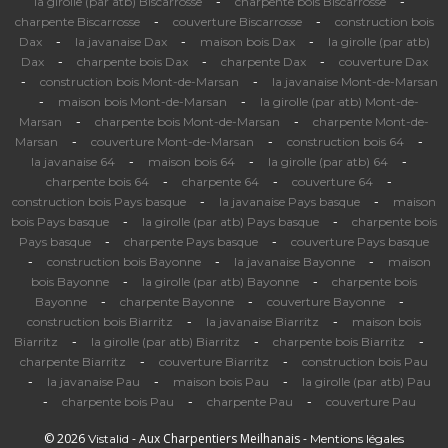
-
-
la girolle (par atb) Biscarrosse
charpente bois Biscarrosse
-
-
charpente Biscarrosse
couverture Biscarrosse
construction bois
-
-
-
Dax
la javanaise Dax
maison bois Dax
la girolle (par atb)
-
-
-
Dax
charpente bois Dax
charpente Dax
couverture Dax
-
-
construction bois Mont-de-Marsan
la javanaise Mont-de-Marsan
-
-
maison bois Mont-de-Marsan
la girolle (par atb) Mont-de-
-
-
Marsan
charpente bois Mont-de-Marsan
charpente Mont-de-
-
-
-
Marsan
couverture Mont-de-Marsan
construction bois 64
-
-
-
la javanaise 64
maison bois 64
la girolle (par atb) 64
-
-
-
charpente bois 64
charpente 64
couverture 64
-
-
construction bois Pays basque
la javanaise Pays basque
maison
-
-
bois Pays basque
la girolle (par atb) Pays basque
charpente bois
-
-
Pays basque
charpente Pays basque
couverture Pays basque
-
-
-
construction bois Bayonne
la javanaise Bayonne
maison
-
-
bois Bayonne
la girolle (par atb) Bayonne
charpente bois
-
-
-
Bayonne
charpente Bayonne
couverture Bayonne
-
-
construction bois Biarritz
la javanaise Biarritz
maison bois
-
-
-
Biarritz
la girolle (par atb) Biarritz
charpente bois Biarritz
-
-
charpente Biarritz
couverture Biarritz
construction bois Pau
-
-
-
la javanaise Pau
maison bois Pau
la girolle (par atb) Pau
-
-
-
charpente bois Pau
charpente Pau
couverture Pau
© 2026
- Aux Charpentiers Meilhanais -
Vistalid
Mentions légales