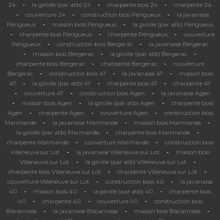
-
-
-
24
la girolle (par atb) 24
charpente bois 24
charpente 24
-
-
-
couverture 24
construction bois Périgueux
la javanaise
-
-
Périgueux
maison bois Périgueux
la girolle (par atb) Périgueux
-
-
-
charpente bois Périgueux
charpente Périgueux
couverture
-
-
Périgueux
construction bois Bergerac
la javanaise Bergerac
-
-
-
maison bois Bergerac
la girolle (par atb) Bergerac
-
-
charpente bois Bergerac
charpente Bergerac
couverture
-
-
-
Bergerac
construction bois 47
la javanaise 47
maison bois
-
-
-
47
la girolle (par atb) 47
charpente bois 47
charpente 47
-
-
-
couverture 47
construction bois Agen
la javanaise Agen
-
-
-
maison bois Agen
la girolle (par atb) Agen
charpente bois
-
-
-
Agen
charpente Agen
couverture Agen
construction bois
-
-
-
Marmande
la javanaise Marmande
maison bois Marmande
-
-
la girolle (par atb) Marmande
charpente bois Marmande
-
-
charpente Marmande
couverture Marmande
construction bois
-
-
Villeneuve sur Lot
la javanaise Villeneuve sur Lot
maison bois
-
-
Villeneuve sur Lot
la girolle (par atb) Villeneuve sur Lot
-
-
charpente bois Villeneuve sur Lot
charpente Villeneuve sur Lot
-
-
couverture Villeneuve sur Lot
construction bois 40
la javanaise
-
-
-
40
maison bois 40
la girolle (par atb) 40
charpente bois
-
-
-
40
charpente 40
couverture 40
construction bois
-
-
-
Biscarrosse
la javanaise Biscarrosse
maison bois Biscarrosse