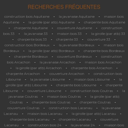
RECHERCHES FRÉQUENTES
-
-
construction bois Aquitaine
la javanaise Aquitaine
maison bois
-
-
Aquitaine
la girolle (par atb) Aquitaine
charpente bois Aquitaine
-
-
-
charpente Aquitaine
couverture Aquitaine
construction
-
-
-
bois 33
la javanaise 33
maison bois 33
la girolle (par atb) 33
-
-
-
-
charpente bois 33
charpente 33
couverture 33
-
-
construction bois Bordeaux
la javanaise Bordeaux
maison bois
-
-
Bordeaux
la girolle (par atb) Bordeaux
charpente bois Bordeaux
-
-
-
charpente Bordeaux
couverture Bordeaux
construction
-
-
bois Arcachon
la javanaise Arcachon
maison bois Arcachon
-
-
-
la girolle (par atb) Arcachon
charpente bois Arcachon
-
-
charpente Arcachon
couverture Arcachon
construction bois
-
-
-
Libourne
la javanaise Libourne
maison bois Libourne
la
-
-
girolle (par atb) Libourne
charpente bois Libourne
charpente
-
-
-
Libourne
couverture Libourne
construction bois Coutras
la
-
-
javanaise Coutras
maison bois Coutras
la girolle (par atb)
-
-
-
Coutras
charpente bois Coutras
charpente Coutras
-
-
couverture Coutras
construction bois Lacanau
la javanaise
-
-
-
Lacanau
maison bois Lacanau
la girolle (par atb) Lacanau
-
-
charpente bois Lacanau
charpente Lacanau
couverture
-
-
-
Lacanau
construction bois 24
la javanaise 24
maison bois